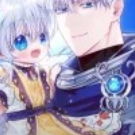
Adventure
Tu Tiên
Ngôn Tình
Slice Of Life
School Life
Manga
Supernatural
Xuyên Không
Shounen
Cổ Đại
Mystery
Webtoon