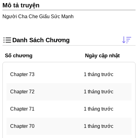
Trọng Sinh
Mô tả truyện
Thanh Xuân Vườn Trường
Người Cha Che Giấu Sức Mạnh
Shounen Ai
Shoujo Ai
Danh Sách Chương
Báo Thù
Số chương
Ngày cập nhật
#Trâu Già Gặm Cỏ Non
Smut
Chapter 73
1 tháng trước
Demons
Anime
Chapter 72
1 tháng trước
Detective
Chapter 71
1 tháng trước
#Hoàng Gia
Trinh Thám
Chapter 70
1 tháng trước
#Ma Cà Rồng