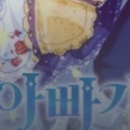
Horror
Chuyển Sinh
Psychological
Martial Arts
Shoujo
Đam Mỹ
Historical
Seinen
Sci-Fi
Tragedy
#Sủng Ngọt
Hiện Đại
Harem