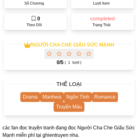
Số Chương
Lượt Xem
One Shot
Truyện Scan
0
completed
Theo Dõi
Trạng Thái
Yuri
Yaoi
NGƯỜI CHA CHE GIẤU SỨC MẠNH
Cưới Trước Yêu Sau
#Trùng Sinh
0/
5
(
1
lượt )
#Cục Cưng
THỂ LOẠI
Showbiz
#Âu Cổ
Drama
Manhwa
Ngôn Tình
Romance
Doujinshi
Truyện Màu
Adult
các fan đọc truyện tranh đang đọc Người Cha Che Giấu Sức
Mature
Mạnh miễn phí tại
ghientruyen
nha.