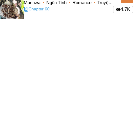
Manhwa
Ngôn Tình
Romance
Truyện
Military
Màu
Chapter 60
4.7K
#Tình Yêu Chị Em
Mecha
03
Gấp Vầng Trăng
Cooking
Manhua
Ngôn Tình
Romance
Truyện
3.1K
Màu
#Ngôn Tình Hắc Đạo
#Thanh Mai Trúc Mã
04
#Truyện Nữ Giả Nam
Cuộc Sống Hạnh Phúc Cùng Chồng
Cổ Đại
Manhwa
Ngôn Tình
Romance
Nhân Thú
3.5K
Truyện Màu
#Nuôi Rồi Thịt
Mafia
Đệ Nhất Mạnh Bảo: Mua Một Tặng Một
05
Manhua
Ngôn Tình
#Cổ Phong
Chapter 47
3K
#Hậu Cung