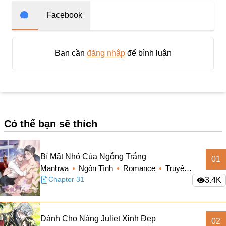
Doujinshi
Facebook
Thanh Xuân Vườn Trường
Shounen Ai
Bạn cần
đăng nhập
để bình luận
Báo Thù
Shoujo Ai
#Trâu Già Gặm Cỏ Non
Smut
Có thể bạn sẽ thích
Demons
Anime
Bí Mật Nhỏ Của Ngỗng Trắng
01
Detective
Manhwa
Ngôn Tình
Romance
Truyện
Màu
Chapter 31
3.4K
#Hoàng Gia
Trinh Thám
Dành Cho Nàng Juliet Xinh Đẹp
#Ma Cà Rồng
02