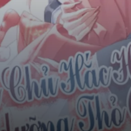
Horror
Chuyển Sinh
Psychological
Martial Arts
Shoujo
Đam Mỹ
Historical
Seinen
Sci-Fi
Tragedy
#Sủng Ngọt
Hiện Đại
Harem