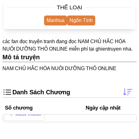
One Shot
THỂ LOẠI
Yuri
Manhua
Ngôn Tình
Truyện Scan
Yaoi
các fan đọc truyện tranh đang đọc NAM CHỦ HẮC HÓA
NUÔI DƯỠNG THỎ ONLINE miễn phí tại
ghientruyen
nha.
#Trùng Sinh
Mô tả truyện
Cưới Trước Yêu Sau
NAM CHỦ HẮC HÓA NUÔI DƯỠNG THỎ ONLINE
#Cục Cưng
#Âu Cổ
Danh Sách Chương
Showbiz
Adult
Số chương
Ngày cập nhật
Xem Thêm
Mature
Trọng Sinh