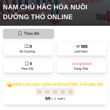
NAM CHỦ HẮC HÓA NUÔI
Ecchi
DƯỠNG THỎ ONLINE
Nữ Cường
Huyền Huyễn
Theo dõi
Tổng Tài
Isekai
0
980
Số Chương
Lượt Xem
#Chiếm Hữu Mạnh Mẽ
Sports
0
completed
Theo Dõi
Trạng Thái
Magic
Comic
NAM CHỦ HẮC HÓA NUÔI DƯỠNG THỎ ONLINE
#Ngược Tâm
Josei
0/
5
(
1
lượt )
Gender Bender