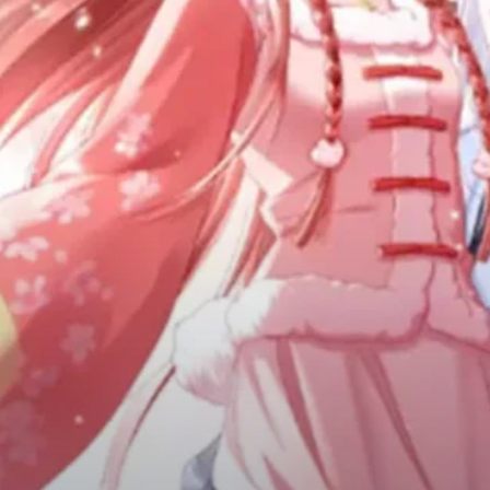
Adventure
Tu Tiên
Ngôn Tình
Slice Of Life
School Life
Manga
Supernatural
Xuyên Không
Shounen
Cổ Đại
Mystery
Webtoon