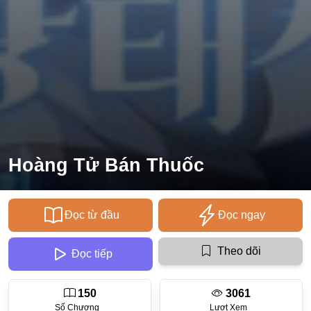
Ecchi
Nữ Cường
Huyền Huyễn
Tổng Tài
Isekai
#Chiếm Hữu Mạnh Mẽ
Hoàng Tử Bán Thuốc
Sports
Magic
Đọc từ đầu
Đọc ngay
Comic
#Ngược Tâm
Theo dõi
Đọc tiếp
Josei
150
3061
Gender Bender
Số Chương
Lượt Xem