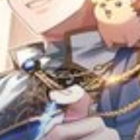
Adventure
Tu Tiên
Ngôn Tình
Slice Of Life
School Life
Manga
Supernatural
Xuyên Không
Shounen
Cổ Đại
Mystery
Webtoon