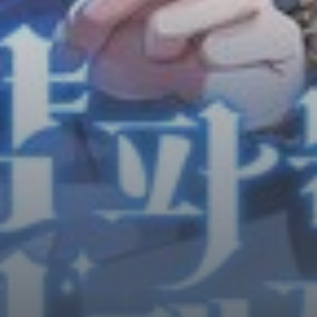
Horror
Chuyển Sinh
Psychological
Martial Arts
Shoujo
Đam Mỹ
Historical
Seinen
Sci-Fi
Tragedy
#Sủng Ngọt
Hiện Đại
Harem