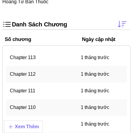
Trọng Sinh
Hoàng Tử Bán Thuốc
Thanh Xuân Vườn Trường
Shounen Ai
Danh Sách Chương
Shoujo Ai
Số chương
Ngày cập nhật
Báo Thù
#Trâu Già Gặm Cỏ Non
Chapter 113
1 tháng trước
Smut
Chapter 112
1 tháng trước
Demons
Anime
Chapter 111
1 tháng trước
Detective
Chapter 110
1 tháng trước
#Hoàng Gia
Trinh Thám
Chapter 109
1 tháng trước
Xem Thêm
#Ma Cà Rồng