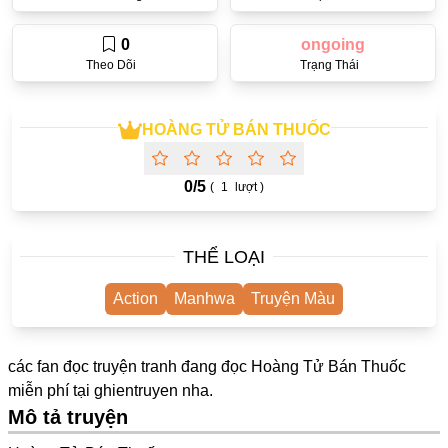
One Shot
0
ongoing
Truyện Scan
Theo Dõi
Trạng Thái
Yuri
Yaoi
HOÀNG TỬ BÁN THUỐC
Cưới Trước Yêu Sau
0/
5
(
1
lượt )
#Trùng Sinh
#Cục Cưng
THỂ LOẠI
Showbiz
Action
Manhwa
Truyện Màu
#Âu Cổ
Doujinshi
các fan đọc truyện tranh đang đọc Hoàng Tử Bán Thuốc
Adult
miễn phí tại
ghientruyen
nha.
Mô tả truyện
Mature