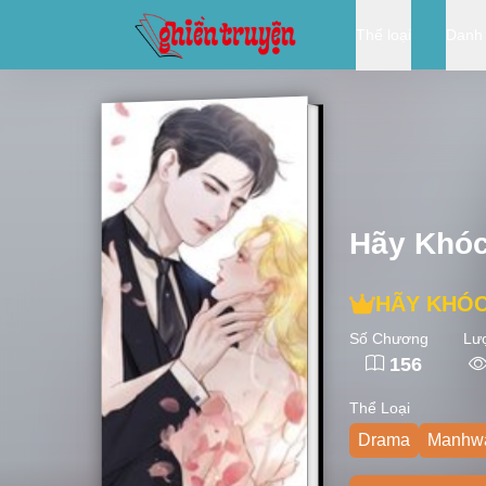
Thể loại
Danh
Hãy Khóc
HÃY KHÓC
Số Chương
Lư
156
Thể Loại
Drama
Manhw