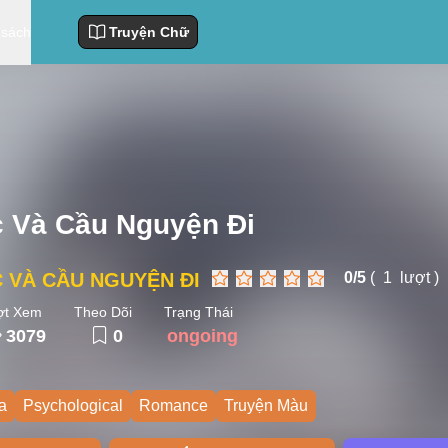
 sách
Truyện Chữ
 Và Cầu Nguyện Đi
 VÀ CẦU NGUYỆN ĐI
0/
5
(
1
lượt )
ợt Xem
Theo Dõi
Trạng Thái
3079
0
ongoing
a
Psychological
Romance
Truyện Màu