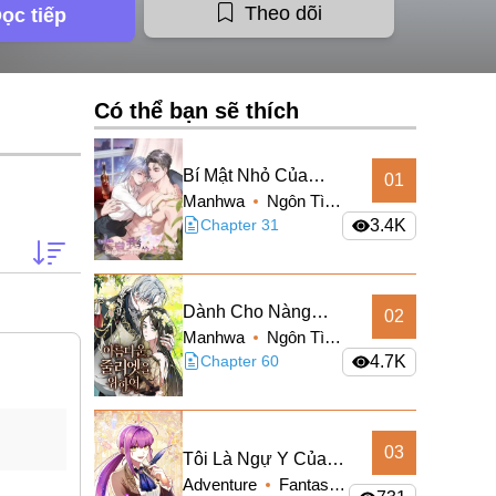
Theo dõi
ọc tiếp
Có thể bạn sẽ thích
Bí Mật Nhỏ Của
01
Manhwa
Ngôn Tình
Ngỗng Trắng
Romance
Chapter 31
3.4K
Truyện Màu
Dành Cho Nàng
02
Manhwa
Ngôn Tình
Juliet Xinh Đẹp
Romance
Chapter 60
4.7K
Truyện Màu
03
Tôi Là Ngự Y Của
Adventure
Fantasy
Hoàng Đế Sắp Băng