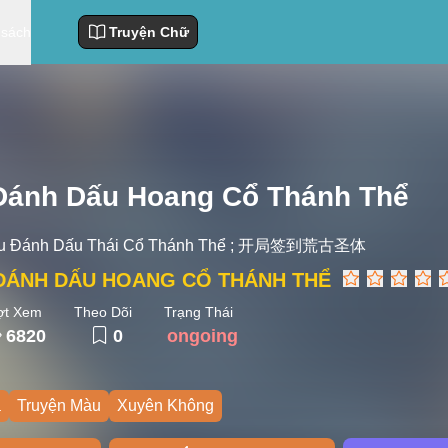
 sách
Truyện Chữ
Đánh Dấu Hoang Cổ Thánh Thể
ầu Đánh Dấu Thái Cổ Thánh Thể ; 开局签到荒古圣体
ĐÁNH DẤU HOANG CỔ THÁNH THỂ
ợt Xem
Theo Dõi
Trạng Thái
6820
0
ongoing
a
Truyện Màu
Xuyên Không