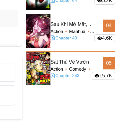
Sci-fi
Chapter 64
5.2K
Sau Khi Mở Mắt, Đệ
04
Action
Manhua
Tử Của Ta Thành
Supernatural
Chapter 40
4.6K
Nữ Đế Đại Ma Đầu
Truyện Màu
Sát Thủ Về Vườn
05
Action
Comedy
Manga
Chapter 243
Shounen
15.7K
Slice of Life
Supernatural