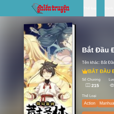
Thể loại
Danh
Bắt Đầu 
Tên khác:
Bắt Đ
BẮT ĐẦU 
Số Chương
Lư
215
Thể Loại
Action
Manhu