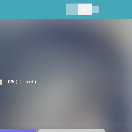
Search
0/
5
(
1
lượt )