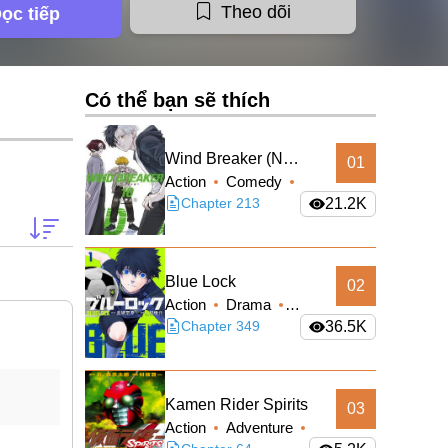
Theo dõi
ọc tiếp
Có thể bạn sẽ thích
Wind Breaker (Nii
01
Action
Comedy
Satoru)
School Life
Chapter 213
21.2K
Shounen
Blue Lock
02
Action
Drama
Shounen
Chapter 349
36.5K
Kamen Rider Spirits
03
Action
Adventure